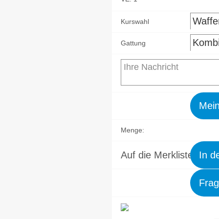
Kurswahl
Gattung
Mein
Menge:
hoch
Auf die Merkliste
In d
Frag