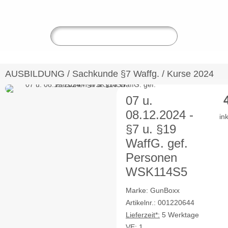
AUSBILDUNG
/
Sachkunde §7 Waffg.
/
Kurse 2024
07 u.
08.12.2024 -
in
§7 u. §19
WaffG. gef.
Personen
WSK114S5
Marke: GunBoxx
Artikelnr.: 001220644
Lieferzeit*:
5 Werktage
VE:
1