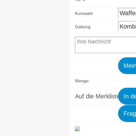
Kurswahl
Gattung
Mein
Menge:
hoch
Auf die Merkliste
In d
Frag