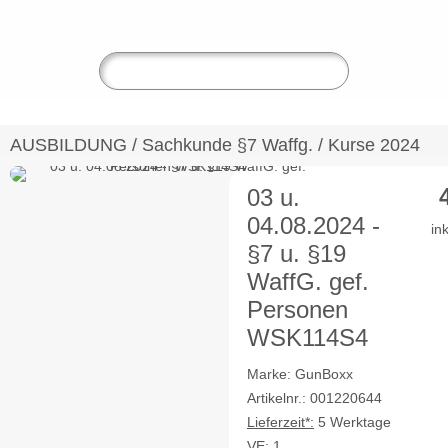
AUSBILDUNG
/
Sachkunde §7 Waffg.
/
Kurse 2024
03 u.
04.08.2024 -
in
§7 u. §19
WaffG. gef.
Personen
WSK114S4
Marke: GunBoxx
Artikelnr.: 001220644
Lieferzeit*:
5 Werktage
VE:
1